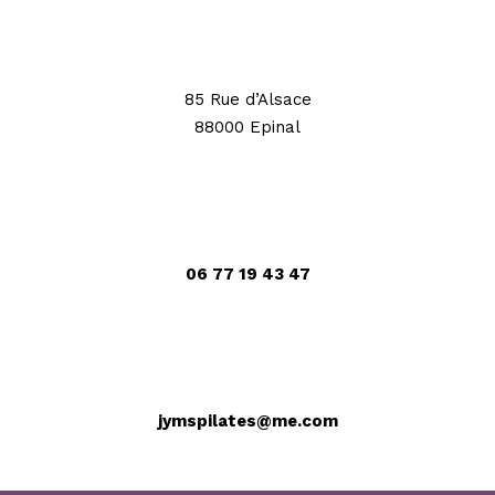
85 Rue d’Alsace
88000 Epinal
06 77 19 43 47
jymspilates@me.com