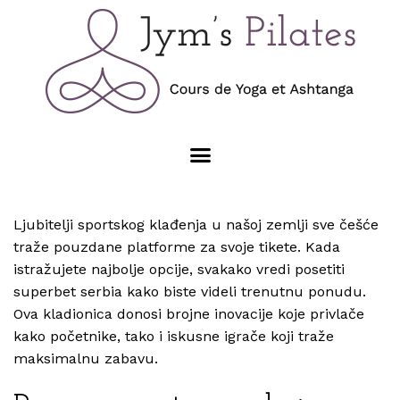
Ljubitelji sportskog klađenja u našoj zemlji sve češće
traže pouzdane platforme za svoje tikete. Kada
istražujete najbolje opcije, svakako vredi posetiti
superbet serbia
kako biste videli trenutnu ponudu.
Ova kladionica donosi brojne inovacije koje privlače
kako početnike, tako i iskusne igrače koji traže
maksimalnu zabavu.