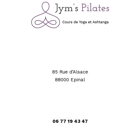
85 Rue d’Alsace
88000 Epinal
06 77 19 43 47