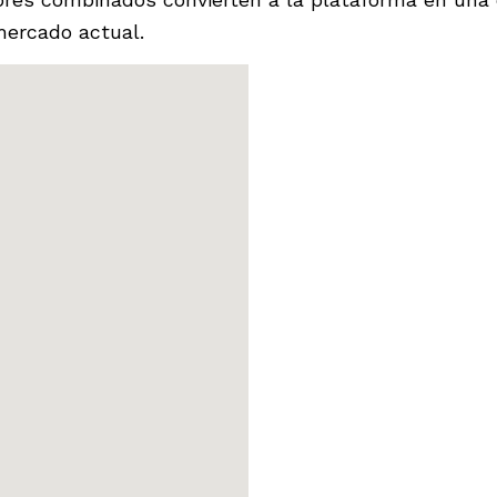
mercado actual.