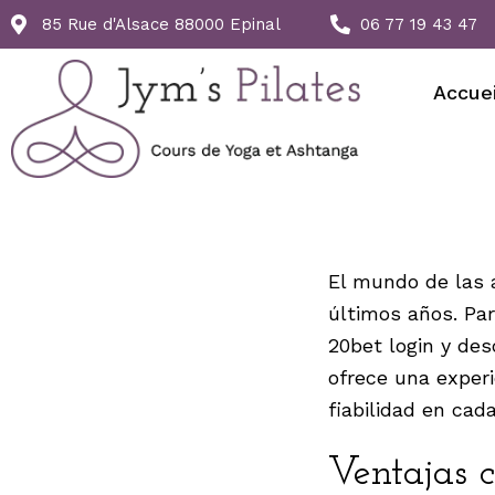
85 Rue d'Alsace 88000 Epinal
06 77 19 43 47
Accuei
El mundo de las 
últimos años. Par
20bet login
y desc
ofrece una exper
fiabilidad en cad
Ventajas c