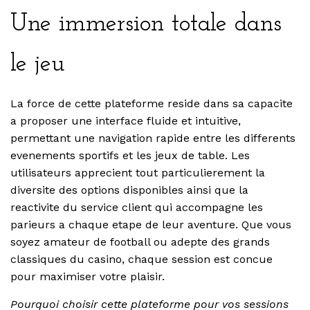
Une immersion totale dans
le jeu
La force de cette plateforme reside dans sa capacite
a proposer une interface fluide et intuitive,
permettant une navigation rapide entre les differents
evenements sportifs et les jeux de table. Les
utilisateurs apprecient tout particulierement la
diversite des options disponibles ainsi que la
reactivite du service client qui accompagne les
parieurs a chaque etape de leur aventure. Que vous
soyez amateur de football ou adepte des grands
classiques du casino, chaque session est concue
pour maximiser votre plaisir.
Pourquoi choisir cette plateforme pour vos sessions