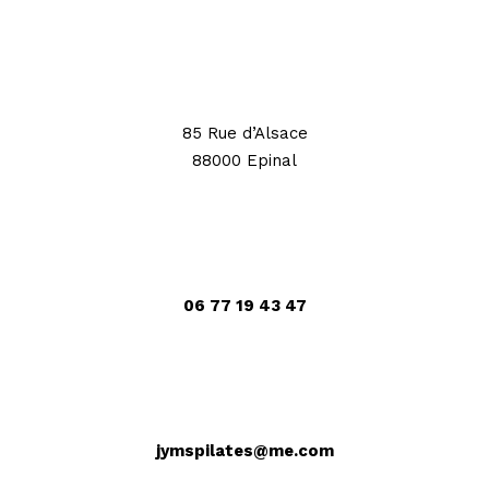
85 Rue d’Alsace
88000 Epinal
06 77 19 43 47
jymspilates@me.com