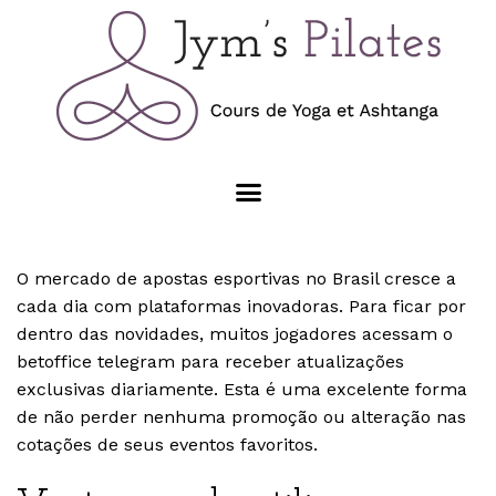
O mercado de apostas esportivas no Brasil cresce a
cada dia com plataformas inovadoras. Para ficar por
dentro das novidades, muitos jogadores acessam o
betoffice telegram
para receber atualizações
exclusivas diariamente. Esta é uma excelente forma
de não perder nenhuma promoção ou alteração nas
cotações de seus eventos favoritos.