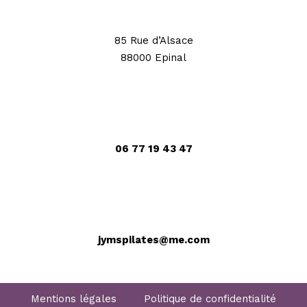
85 Rue d’Alsace
88000 Epinal
06 77 19 43 47
jymspilates@me.com
Mentions légales
Politique de confidentialité