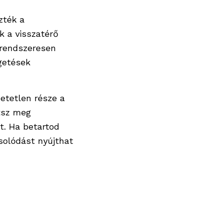
zték a
 a visszatérő
 rendszeresen
rgetések
etetlen része a
tsz meg
t. Ha betartod
solódást nyújthat