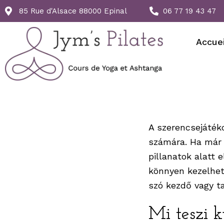
85 Rue d'Alsace 88000 Epinal
06 77 19 43 47
Accuei
A szerencsejátéko
számára. Ha már r
pillanatok alatt 
könnyen kezelhető
szó kezdő vagy ta
Mi teszi k