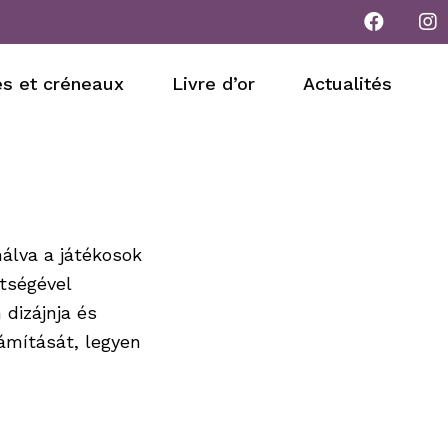
es et créneaux
Livre d’or
Actualités
nálva a játékosok
tségével
 dizájnja és
zámítását, legyen