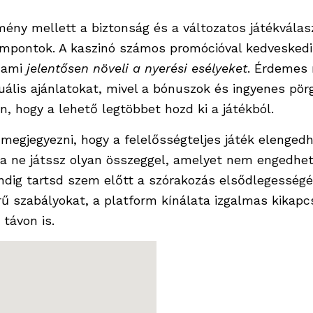
mény mellett a biztonság és a változatos játékválas
mpontok. A kaszinó számos promócióval kedveskedik
, ami
jelentősen növeli a nyerési esélyeket
. Érdemes
tuális ajánlatokat, mivel a bónuszok és ingyenes pö
, hogy a lehető legtöbbet hozd ki a játékból.
megjegyezni, hogy a felelősségteljes játék elengedh
a ne játssz olyan összeggel, amelyet nem engedhe
dig tartsd szem előtt a szórakozás elsődlegességé
rű szabályokat, a platform kínálata izgalmas kikapc
távon is.