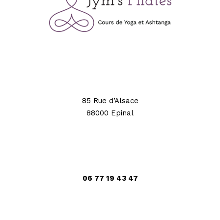
85 Rue d’Alsace
88000 Epinal
06 77 19 43 47